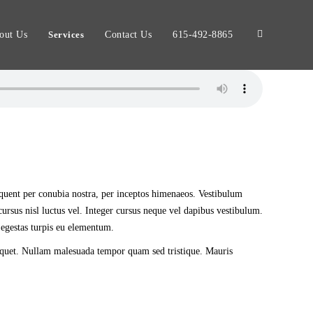
out Us
Services
Contact Us
615-492-8865
orquent per conubia nostra, per inceptos himenaeos. Vestibulum
t cursus nisl luctus vel. Integer cursus neque vel dapibus vestibulum.
 egestas turpis eu elementum.
 aliquet. Nullam malesuada tempor quam sed tristique. Mauris