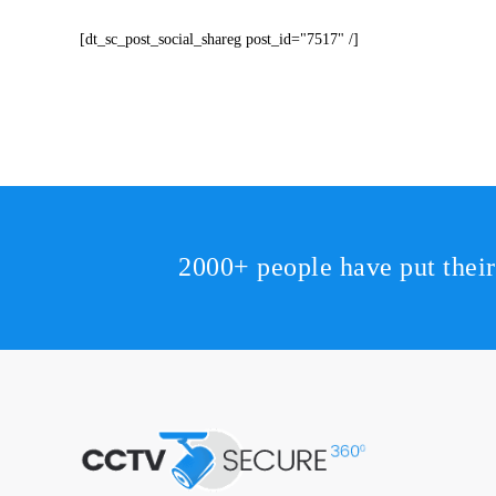
[dt_sc_post_social_shareg post_id="7517" /]
2000+ people have put thei