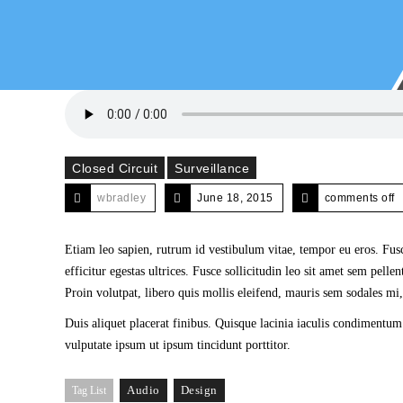
Closed Circuit
Surveillance
wbradley
June 18, 2015
comments off
Etiam leo sapien, rutrum id vestibulum vitae, tempor eu eros. Fusce
efficitur egestas ultrices. Fusce sollicitudin leo sit amet sem pelle
Proin volutpat, libero quis mollis eleifend, mauris sem sodales m
Duis aliquet placerat finibus. Quisque lacinia iaculis condimentum
vulputate ipsum ut ipsum tincidunt porttitor.
Audio
Design
Tag List