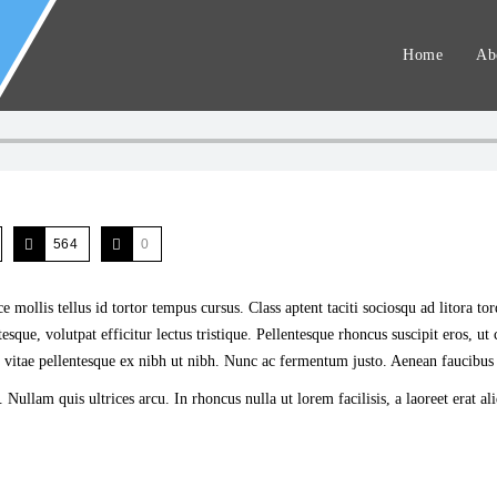
Home
Ab
564
0
 mollis tellus id tortor tempus cursus. Class aptent taciti sociosqu ad litora t
ntesque, volutpat efficitur lectus tristique. Pellentesque rhoncus suscipit eros, u
i, vitae pellentesque ex nibh ut nibh. Nunc ac fermentum justo. Aenean faucibus
. Nullam quis ultrices arcu. In rhoncus nulla ut lorem facilisis, a laoreet erat