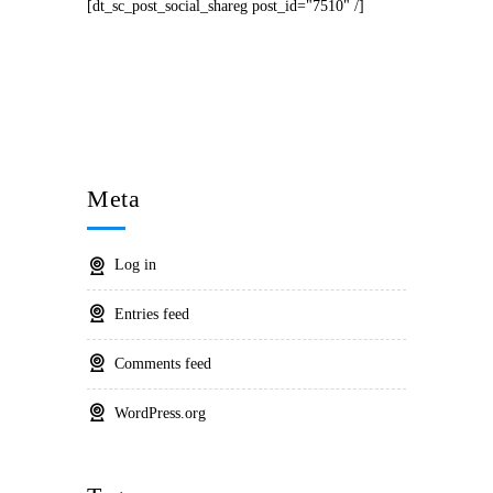
[dt_sc_post_social_shareg post_id="7510" /]
Meta
Log in
Entries feed
Comments feed
WordPress.org