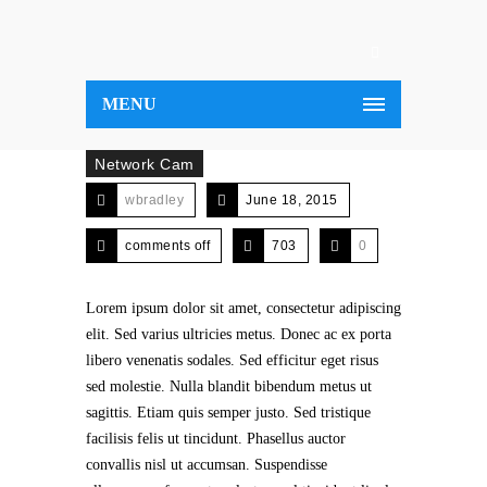
MENU
Network Cam
wbradley
June 18, 2015
comments off
703
0
Lorem ipsum dolor sit amet, consectetur adipiscing
elit. Sed varius ultricies metus. Donec ac ex porta
libero venenatis sodales. Sed efficitur eget risus
sed molestie. Nulla blandit bibendum metus ut
sagittis. Etiam quis semper justo. Sed tristique
facilisis felis ut tincidunt. Phasellus auctor
convallis nisl ut accumsan. Suspendisse