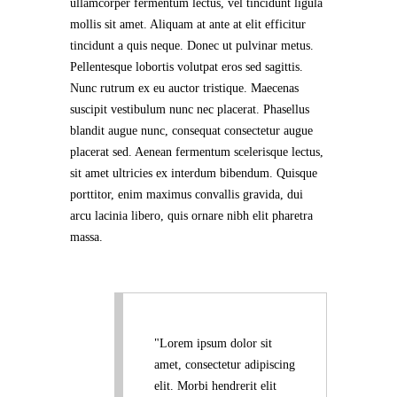
ullamcorper fermentum lectus, vel tincidunt ligula
mollis sit amet.
Aliquam at ante at elit efficitur
tincidunt a quis neque. Donec ut pulvinar metus.
Pellentesque lobortis volutpat eros sed sagittis.
Nunc rutrum ex eu auctor tristique. Maecenas
suscipit vestibulum nunc nec placerat. Phasellus
blandit augue nunc, consequat consectetur augue
placerat sed. Aenean fermentum scelerisque lectus,
sit amet ultricies ex interdum bibendum. Quisque
porttitor, enim maximus convallis gravida, dui
arcu lacinia libero, quis ornare nibh elit pharetra
massa.
Lorem ipsum dolor sit
amet, consectetur adipiscing
elit. Morbi hendrerit elit