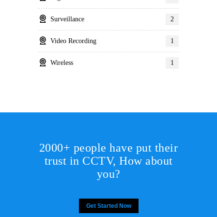
Surveillance
2
Video Recording
1
Wireless
1
2000+ people have put their
trust in CCTV, How about
you?
Get Started Now