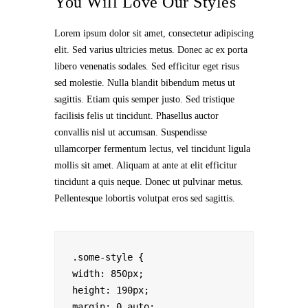
You Will Love Our Styles
Lorem ipsum dolor sit amet, consectetur adipiscing
elit. Sed varius ultricies metus. Donec ac ex porta
libero venenatis sodales. Sed efficitur eget risus
sed molestie. Nulla blandit bibendum metus ut
sagittis. Etiam quis semper justo. Sed tristique
facilisis felis ut tincidunt. Phasellus auctor
convallis nisl ut accumsan. Suspendisse
ullamcorper fermentum lectus, vel tincidunt ligula
mollis sit amet. Aliquam at ante at elit efficitur
tincidunt a quis neque. Donec ut pulvinar metus.
Pellentesque lobortis volutpat eros sed sagittis.
.some-style {

width: 850px;

height: 190px;

margin: 0 auto;
